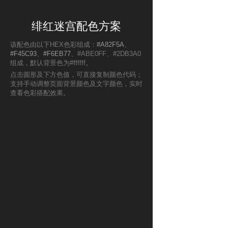
绯红迷宫配色方案
该配色由以下HEX色彩组成：
#A82F5A
、
#F45C93
、
#F6EB77
、#ABE0FF、#2DB3A0
组成，默认背景色为#ffffff。
点击圆形及下方色值，可直接复制颜色代码；
支持手动调整页面背景颜色及文字颜色，实时
查看色彩搭配效果。