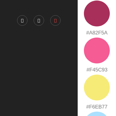
#A82F5A
#F45C93
#F6EB77