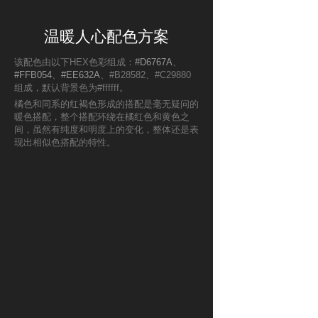
温暖人心配色方案
该配色由以下HEX色彩组成：
#D6767A
、
#FFB054
、
#EE632A
、#B28582、#C29880
组成，默认背景色为#ffffff。
橘色和同系的红褐色形成的搭配是毫无疑问的
暖色搭配，整个搭配环绕在橘红色和黄色之
间，虽然有纯度和明度上的变化，整体还是表
现出相似色搭配的特性。