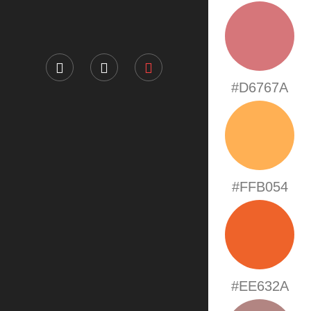
#D6767A
#FFB054
#EE632A