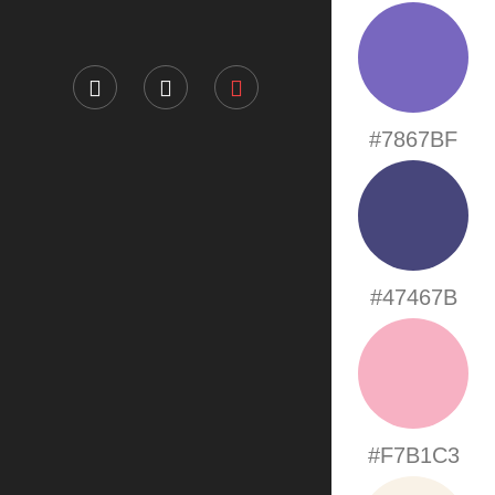
#7867BF
#47467B
#F7B1C3