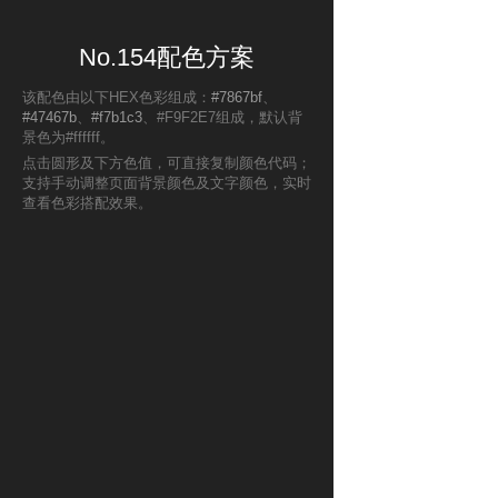
No.154配色方案
该配色由以下HEX色彩组成：
#7867bf
、
#47467b
、
#f7b1c3
、#F9F2E7组成，默认背
景色为#ffffff。
点击圆形及下方色值，可直接复制颜色代码；
支持手动调整页面背景颜色及文字颜色，实时
查看色彩搭配效果。