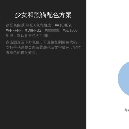
少女和黑猫配色方案
该配色由以下HEX色彩组成：
#A1C4E9
、
#FFFFFF
、
#D8FFB2
、#000000、#5E1800
组成，默认背景色为#ffffff。
点击圆形及下方色值，可直接复制颜色代码；
支持手动调整页面背景颜色及文字颜色，实时
查看色彩搭配效果。
#