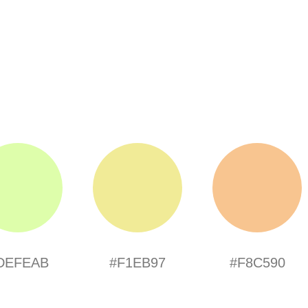
DEFEAB
#F1EB97
#F8C590