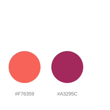
#F76359
#A3295C