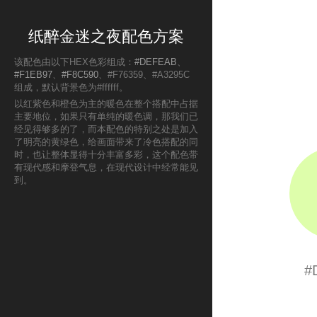
纸醉金迷之夜配色方案
该配色由以下HEX色彩组成：
#DEFEAB
、
#F1EB97
、
#F8C590
、#F76359、#A3295C
组成，默认背景色为#ffffff。
以红紫色和橙色为主的暖色在整个搭配中占据
主要地位，如果只有单纯的暖色调，那我们已
经见得够多的了，而本配色的特别之处是加入
了明亮的黄绿色，给画面带来了冷色搭配的同
时，也让整体显得十分丰富多彩，这个配色带
有现代感和摩登气息，在现代设计中经常能见
到。
#