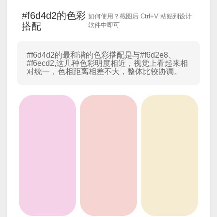
#f6d4d2的色彩
如何使用？截图后 Ctrl+V 粘贴到设计
搭配
软件中即可
#f6d4d2的最和谐的色彩搭配是与
#f6d2e8
、
#f6ecd2
,这几种色彩明度相近，视觉上看起来相
对统一，色相距离相差不大，整体比较协调。