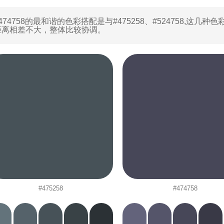
474758的最和谐的色彩搭配是与
#475258
、
#524758
,这几种色
距离相差不大，整体比较协调。
#475258
#474758