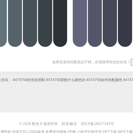
如果您觉得此配色还不错，欢迎推荐给您的好友！
关搜索：
#474758的色彩搭配
#474758搭配什么颜色好
#474758如何搭配颜色
#47
© 2026
配色卡
版权所有
联系/建议
苏ICP备18017343号
免费样机
特殊字符
LOGO参考
免费简历模板
PP酱
小程序定制开发
PPT下载
WPS下载