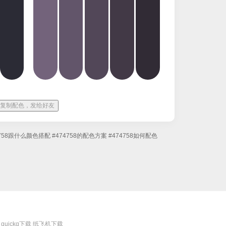
复制配色，发给好友
4758跟什么颜色搭配
#474758的配色方案
#474758如何配色
quickq下载
纸飞机下载