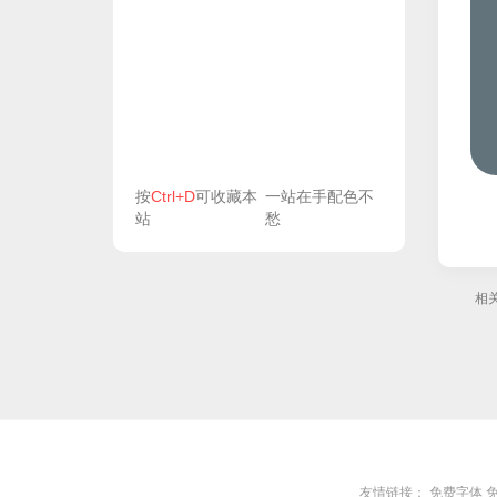
按
Ctrl+D
可收藏本
一站在手配色不
站
愁
相
友情链接：
免费字体