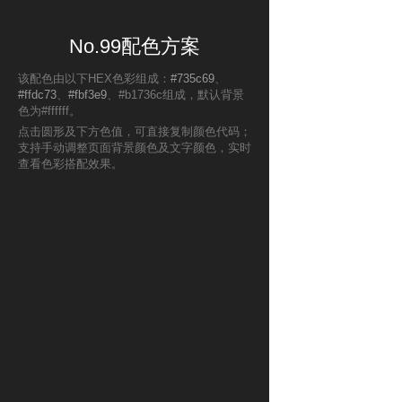
No.99配色方案
该配色由以下HEX色彩组成：
#735c69
、
#ffdc73
、
#fbf3e9
、#b1736c组成，默认背景
色为#ffffff。
点击圆形及下方色值，可直接复制颜色代码；
支持手动调整页面背景颜色及文字颜色，实时
查看色彩搭配效果。