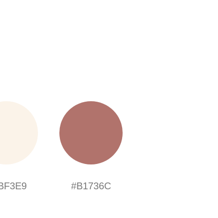
BF3E9
#B1736C