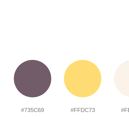
#735C69
#FFDC73
#F