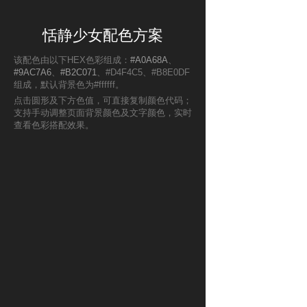
恬静少女配色方案
该配色由以下HEX色彩组成：
#A0A68A
、
#9AC7A6
、
#B2C071
、#D4F4C5、#B8E0DF
组成，默认背景色为#ffffff。
点击圆形及下方色值，可直接复制颜色代码；
支持手动调整页面背景颜色及文字颜色，实时
查看色彩搭配效果。