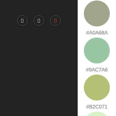
#A0A68A
#9AC7A6
#B2C071