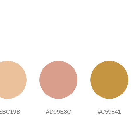
EBC19B
#D99E8C
#C59541