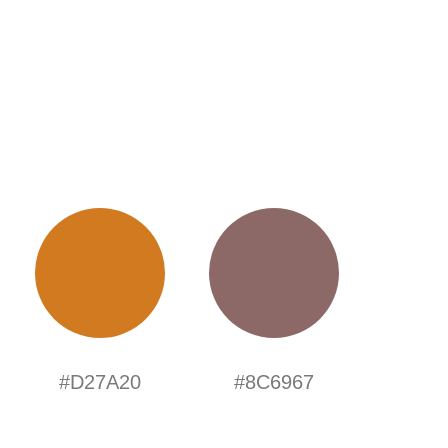
#D27A20
#8C6967