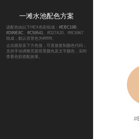
一滩水池配色方案
该配色由以下HEX色彩组成：
#EBC19B
、
#D99E8C
、
#C59541
、#D27A20、#8C6967
组成，默认背景色为#ffffff。
点击圆形及下方色值，可直接复制颜色代码；
支持手动调整页面背景颜色及文字颜色，实时
查看色彩搭配效果。
#