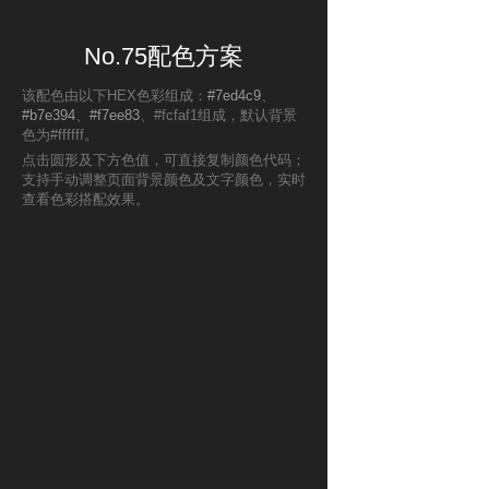
No.75配色方案
该配色由以下HEX色彩组成：
#7ed4c9
、
#b7e394
、
#f7ee83
、#fcfaf1组成，默认背景
色为#ffffff。
点击圆形及下方色值，可直接复制颜色代码；
支持手动调整页面背景颜色及文字颜色，实时
查看色彩搭配效果。