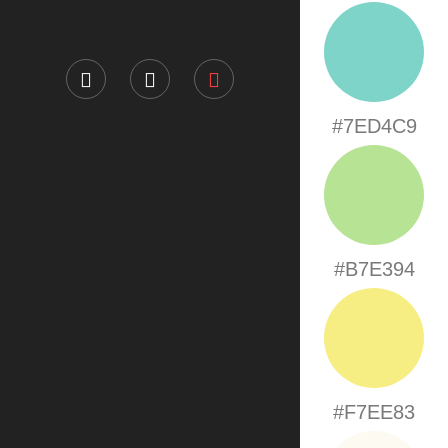
#7ED4C9
#B7E394
#F7EE83