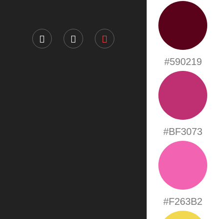
#590219
#BF3073
#F263B2