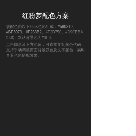
红粉梦配色方案
该配色由以下HEX色彩组成：
#590219
、
#BF3073
、
#F263B2
、#F2D750、#D9CEBA
组成，默认背景色为#ffffff。
点击圆形及下方色值，可直接复制颜色代码；
支持手动调整页面背景颜色及文字颜色，实时
查看色彩搭配效果。