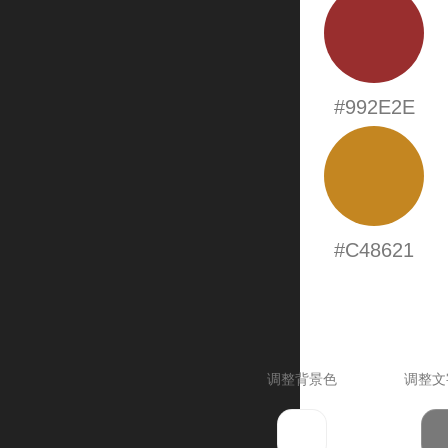
#992E2E
#C48621
调整背景色
调整文