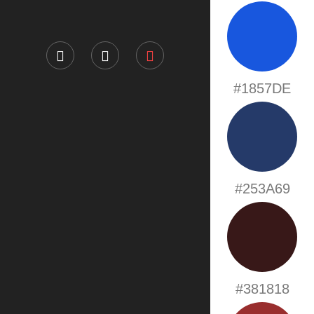
#1857DE
#253A69
#381818