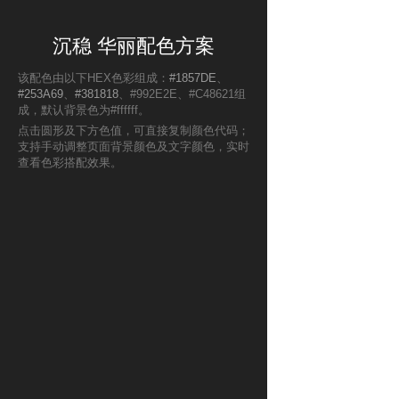
沉稳 华丽配色方案
该配色由以下HEX色彩组成：
#1857DE
、
#253A69
、
#381818
、#992E2E、#C48621组
成，默认背景色为#ffffff。
点击圆形及下方色值，可直接复制颜色代码；
支持手动调整页面背景颜色及文字颜色，实时
查看色彩搭配效果。