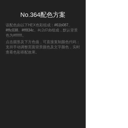
No.364配色方案
该配色由以下HEX色彩组成：
#61b087
、
#ffc038
、
#ff834c
、#c2d7db组成，默认背景
色为#ffffff。
点击圆形及下方色值，可直接复制颜色代码；
支持手动调整页面背景颜色及文字颜色，实时
查看色彩搭配效果。