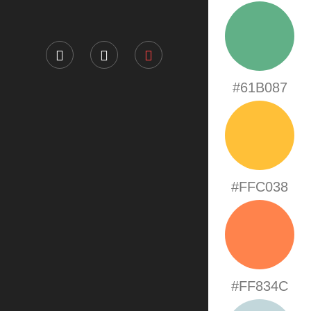
#61B087
#FFC038
#FF834C