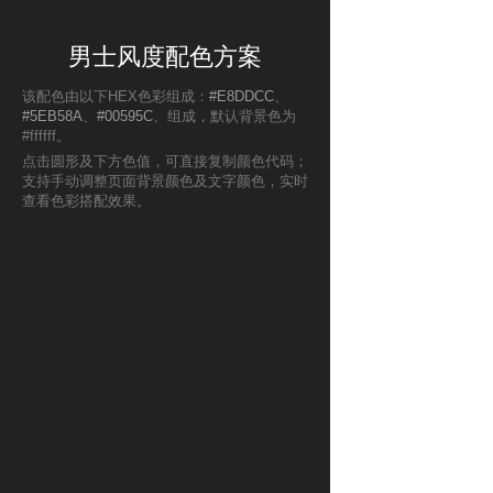
男士风度配色方案
该配色由以下HEX色彩组成：
#E8DDCC
、
#5EB58A
、
#00595C
、组成，默认背景色为
#ffffff。
点击圆形及下方色值，可直接复制颜色代码；
支持手动调整页面背景颜色及文字颜色，实时
查看色彩搭配效果。