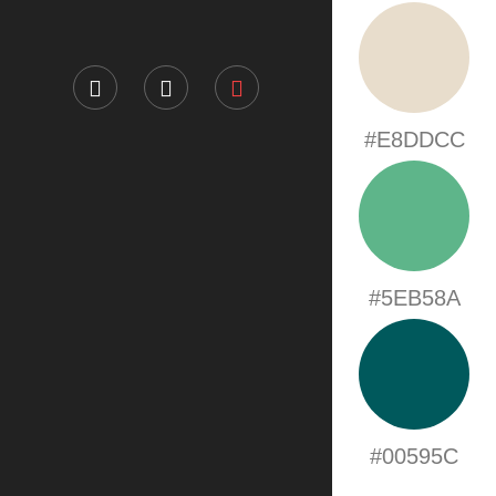
#E8DDCC
#5EB58A
#00595C