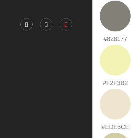
#828177
#F2F3B2
#EDE5CE