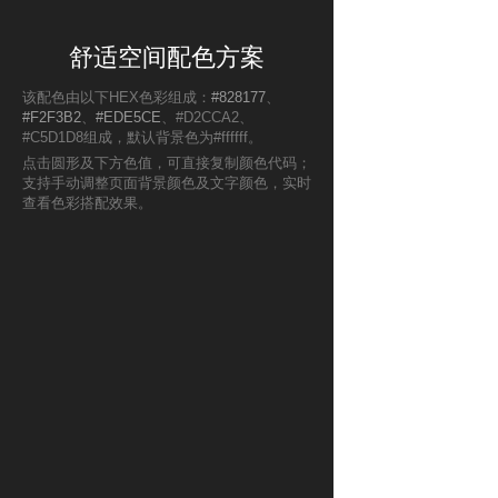
舒适空间配色方案
该配色由以下HEX色彩组成：
#828177
、
#F2F3B2
、
#EDE5CE
、#D2CCA2、
#C5D1D8组成，默认背景色为#ffffff。
点击圆形及下方色值，可直接复制颜色代码；
支持手动调整页面背景颜色及文字颜色，实时
查看色彩搭配效果。