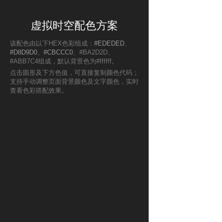
虚拟时空配色方案
该配色由以下HEX色彩组成：
#EDEDED
、
#D8D9D0
、
#CBCCC0
、#BA2D2D、
#ABB7C4组成，默认背景色为#ffffff。
点击圆形及下方色值，可直接复制颜色代码；
支持手动调整页面背景颜色及文字颜色，实时
查看色彩搭配效果。