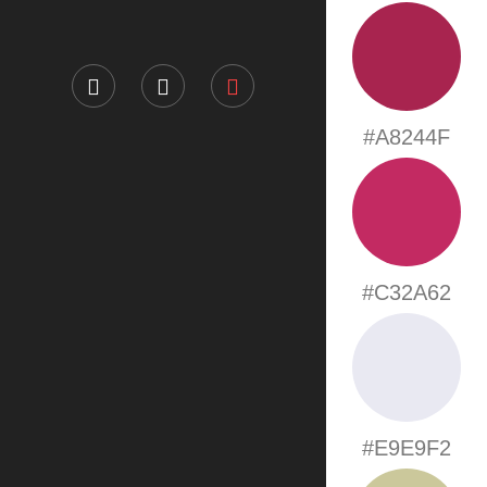
#A8244F
#C32A62
#E9E9F2