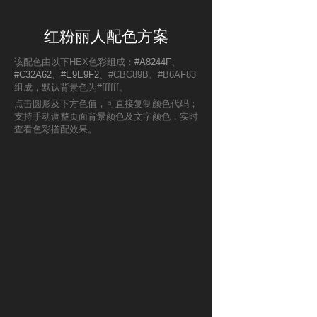
红粉丽人配色方案
该配色由以下HEX色彩组成：
#A8244F
、
#C32A62
、
#E9E9F2
、#CBC89B、#B6AF83
组成，默认背景色为#ffffff。
点击圆形及下方色值，可直接复制颜色代码；
支持手动调整页面背景颜色及文字颜色，实时
查看色彩搭配效果。