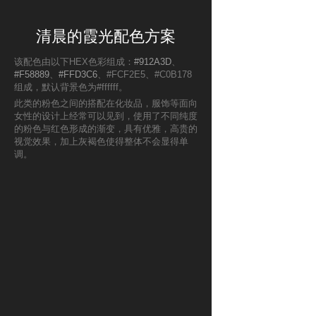
清晨的霞光配色方案
该配色由以下HEX色彩组成：
#912A3D
、
#F58889
、
#FFD3C6
、#FCF2E5、#C0B178
组成，默认背景色为#ffffff。
此类的粉色之间的搭配在化妆品，服饰等面向
女性的设计上经常可以见到，使用了不同纯度
的粉色与红色形成的渐变，具有优雅，高贵的
视觉效果，加上灰褐色使得整体不会显得单
调。