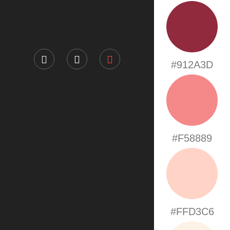
#912A3D
#F58889
#FFD3C6