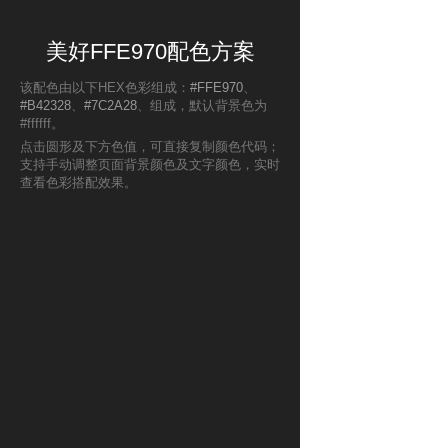
美好FFE970配色方案
该配色由以下HEX色彩组成：
#FFE970
、
#B42328
、
#7C2A28
、组成，默认背景色为
#ffffff。
点击圆形及下方色值，可直接复制颜色代码；
支持手动调整页面背景颜色及文字颜色，实时
查看色彩搭配效果。