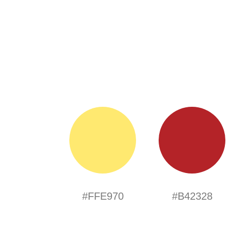
#FFE970
#B42328