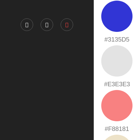
#3135D5
#E3E3E3
#F88181