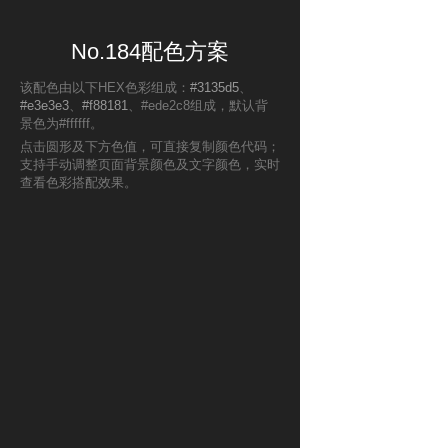
No.184配色方案
该配色由以下HEX色彩组成：
#3135d5
、
#e3e3e3
、
#f88181
、#ede2c8组成，默认背
景色为#ffffff。
点击圆形及下方色值，可直接复制颜色代码；
支持手动调整页面背景颜色及文字颜色，实时
查看色彩搭配效果。