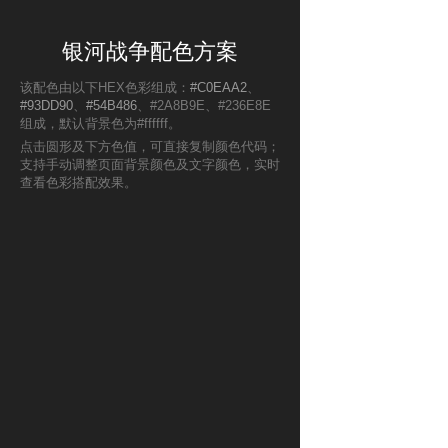
银河战争配色方案
该配色由以下HEX色彩组成：
#C0EAA2
、
#93DD90
、
#54B486
、#2A8B9E、#236E8E
组成，默认背景色为#ffffff。
点击圆形及下方色值，可直接复制颜色代码；
支持手动调整页面背景颜色及文字颜色，实时
查看色彩搭配效果。