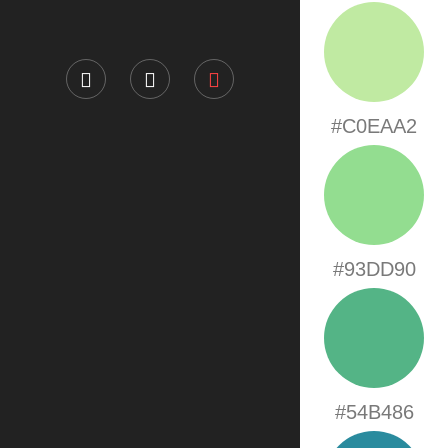
#C0EAA2
#93DD90
#54B486