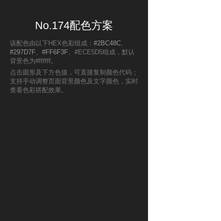
No.174配色方案
该配色由以下HEX色彩组成：
#2BC48C
、
#297D7F
、
#FF6F3F
、#ECE5D5组成，默认
背景色为#ffffff。
点击圆形及下方色值，可直接复制颜色代码；
支持手动调整页面背景颜色及文字颜色，实时
查看色彩搭配效果。