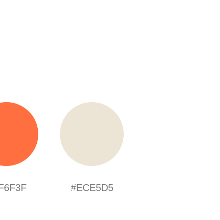
F6F3F
#ECE5D5