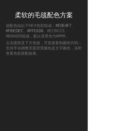
柔软的毛毯配色方案
该配色由以下HEX色彩组成：
#E0E4F7
、
#FBEDEC
、
#FFD1D6
、#ECBCC5、
#B8A6D5组成，默认背景色为#ffffff。
点击圆形及下方色值，可直接复制颜色代码；
支持手动调整页面背景颜色及文字颜色，实时
查看色彩搭配效果。