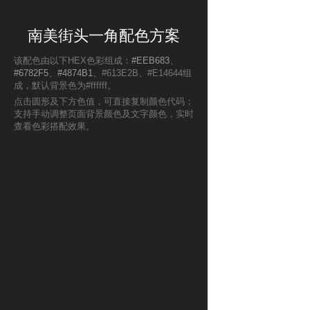
南美街头一角配色方案
该配色由以下HEX色彩组成：
#EEB683
、
#6782F5
、
#4874B1
、#613E2B、#E14644组
成，默认背景色为#ffffff。
点击圆形及下方色值，可直接复制颜色代码；
支持手动调整页面背景颜色及文字颜色，实时
查看色彩搭配效果。