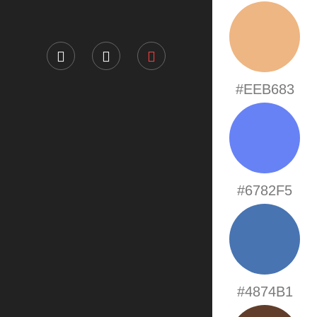
#EEB683
#6782F5
#4874B1