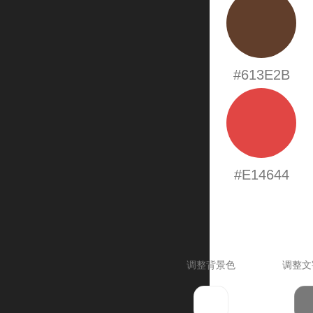
#613E2B
#E14644
调整背景色
调整文