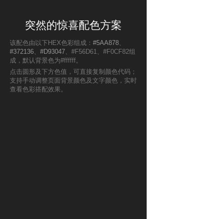
突然的惊喜配色方案
该配色由以下HEX色彩组成：
#5AA878
、
#372136
、
#D93047
、#F56D61、#F0CF82组
成，默认背景色为#ffffff。
点击圆形及下方色值，可直接复制颜色代码；
支持手动调整页面背景颜色及文字颜色，实时
查看色彩搭配效果。