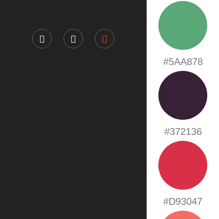
#5AA878
#372136
#D93047