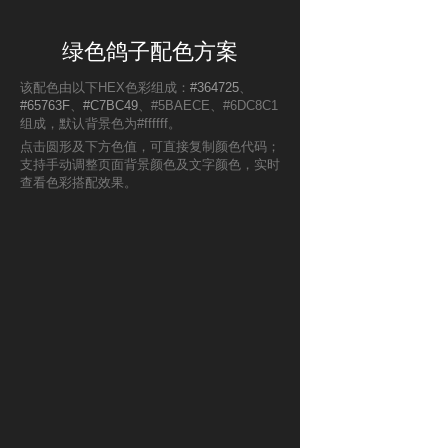
绿色鸽子配色方案
该配色由以下HEX色彩组成：
#364725
、
#65763F
、
#C7BC49
、#5BAECE、#6DC8C1
组成，默认背景色为#ffffff。
点击圆形及下方色值，可直接复制颜色代码；
支持手动调整页面背景颜色及文字颜色，实时
查看色彩搭配效果。