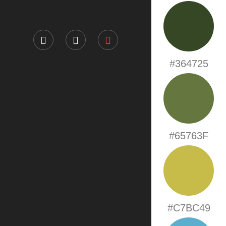
#364725
#65763F
#C7BC49