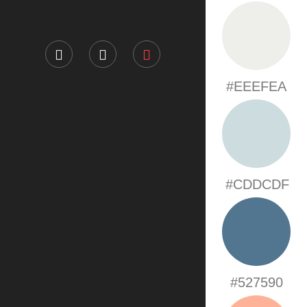
#EEEFEA
#CDDCDF
#527590