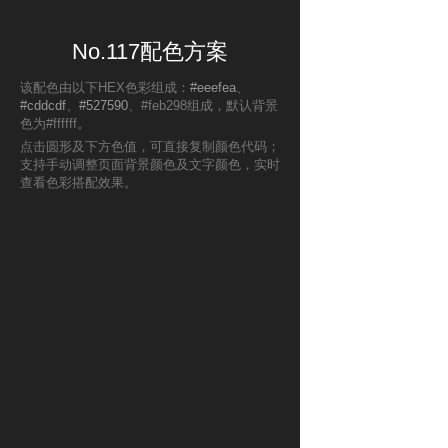
No.117配色方案
该配色由以下HEX色彩组成：
#eeefea
、
#cddcdf
、
#527590
、#feb298组成，默认背景
色为#ffffff。
点击圆形及下方色值，可直接复制颜色代码；
支持手动调整页面背景颜色及文字颜色，实时
查看色彩搭配效果。