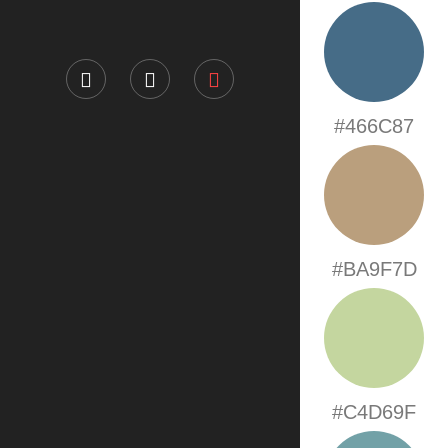
#466C87
#BA9F7D
#C4D69F