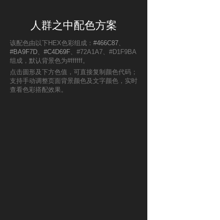
人群之中配色方案
该配色由以下HEX色彩组成：
#466C87
、
#BA9F7D
、
#C4D69F
、#72A1A7、#D1F9BA
组成，默认背景色为#ffffff。
点击圆形及下方色值，可直接复制颜色代码；
支持手动调整页面背景颜色及文字颜色，实时
查看色彩搭配效果。