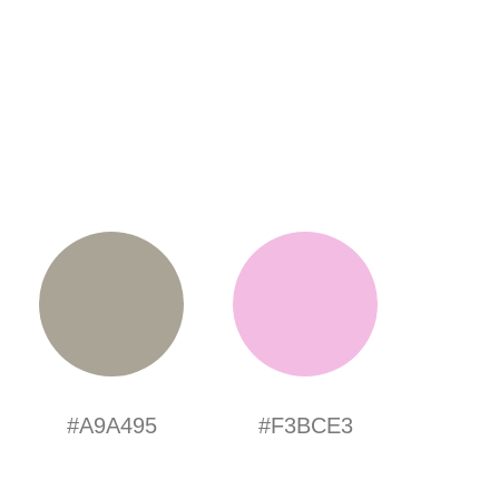
#A9A495
#F3BCE3