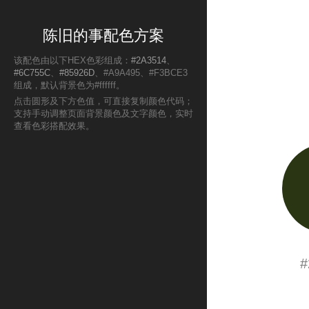
陈旧的事配色方案
该配色由以下HEX色彩组成：
#2A3514
、
#6C755C
、
#85926D
、#A9A495、#F3BCE3
组成，默认背景色为#ffffff。
点击圆形及下方色值，可直接复制颜色代码；
支持手动调整页面背景颜色及文字颜色，实时
查看色彩搭配效果。
#