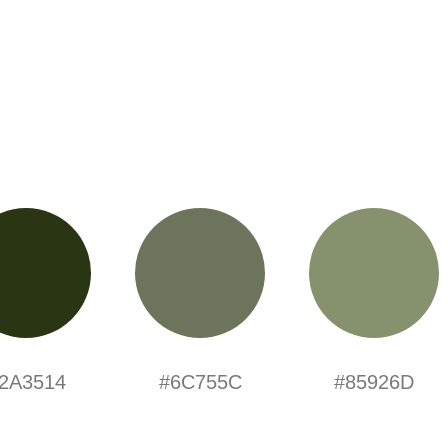
2A3514
#6C755C
#85926D