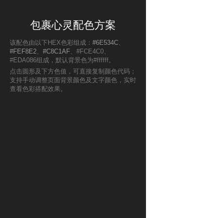
包裹心灵配色方案
该配色由以下HEX色彩组成：
#6E534C
、
#FEF8E2
、
#C8C1AF
、#FCE4C0、
#EDA086组成，默认背景色为#ffffff。
点击圆形及下方色值，可直接复制颜色代码；
支持手动调整页面背景颜色及文字颜色，实时
查看色彩搭配效果。