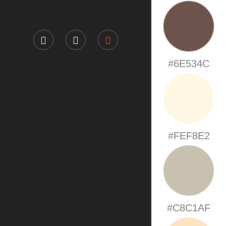
#6E534C
#FEF8E2
#C8C1AF